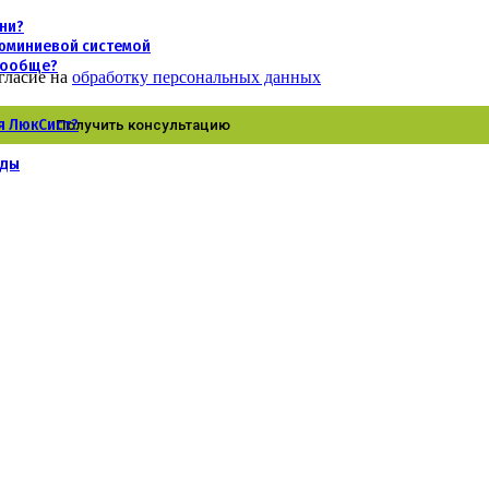
хни?
люминиевой системой
 вообще?
гласие на
обработку персональных данных
я ЛюкСист?
нды
огии в России