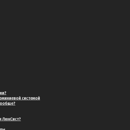
хни?
люминиевой системой
 вообще?
я ЛюкСист?
нды