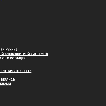
 Вашей будущей террасы
мпанию (ТК)
НЕЙ КУХНИ?
НОЙ АЛЮМИНИЕВОЙ СИСТЕМОЙ
ЛИ ОНО ВООБЩЕ?
ЕКЛЕНИЯ ЛЮКСИСТ?
лнить замерный лист
 ВЕРАНДЫ
ОКНАМИ