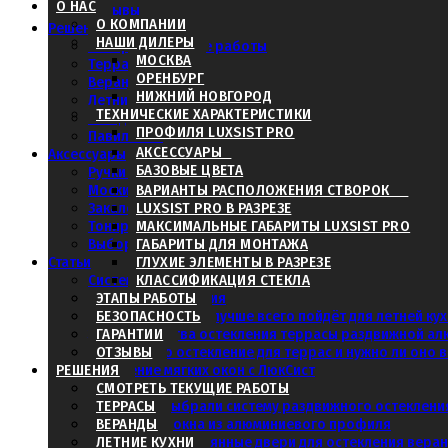
О НАС
Отзывы
О КОМПАНИИ
Решения
НАШИ ДИЛЕРЫ
Смотреть текущие работы
Прислать фотографии и р
МОСКВА
Террасы
ОРЕНБУРГ
Веранды
НИЖНИЙ НОВГОРОД
Летние кухни
ТЕХНИЧЕСКИЕ ХАРАКТЕРИСТИКИ
Беседки
ПРОФИЛЯ LUXSIST PRO
Павильоны
АКСЕССУАРЫ
Аксессуары
БАЗОВЫЕ ЦВЕТА
Ручки и замки
Москитные сетки
ВАРИАНТЫ РАСПОЛОЖЕНИЯ СТВОРОК
Получить расчёт стоимости пр
Закаленное стекло
LUXSIST PRO В РАЗРЕЗЕ
Тонировка
МАКСИМАЛЬНЫЕ ГАБАРИТЫ LUXSIST PRO
Выбор цвета профиля
ГАБАРИТЫ ДЛЯ МОНТАЖА
Статьи
ГЛУХИЕ ЭЛЕМЕНТЫ В РАЗРЕЗЕ
Система ЛюкСист
КЛАССИФИКАЦИЯ СТЕКЛА
Системы остекления
ЭТАПЫ РАБОТЫ
Какое остекление лучше всего пойдёт для летней ку
БЕЗОПАСНОСТЬ
Для продвинутых, получит
3 преимущества остекления террасы раздвижной а
ГАРАНТИИ
Какое нужно остекление для террас и нужно ли оно
ОТЗЫВЫ
РЕШЕНИЯ
Сравнение мягких окон с ЛюкСист
Остекление террасы
СМОТРЕТЬ ТЕКУЩИЕ РАБОТЫ
Почему мы выбрали систему раздвижного остеклени
ТЕРРАСЫ
Раздвижные окна из алюминиевого профиля
ВЕРАНДЫ
Раздвижные стеклянные двери для остекления вера
ЛЕТНИЕ КУХНИ