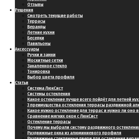
Отзывы
Решения
Смотреть текущие работы
Террасы
Веранды
Летние кухни
Беседки
Павильоны
Аксессуары
Ручки и замки
Москитные сетки
Закаленное стекло
Тонировка
Выбор цвета профиля
Статьи
Система ЛюкСист
Системы остекления
Какое остекление лучше всего пойдёт для летней ку
3 преимущества остекления террасы раздвижной а
Какое нужно остекление для террас и нужно ли оно
Сравнение мягких окон с ЛюкСист
Остекление террасы
Почему мы выбрали систему раздвижного остеклени
Раздвижные окна из алюминиевого профиля
Раздвижные стеклянные двери для остекления вера