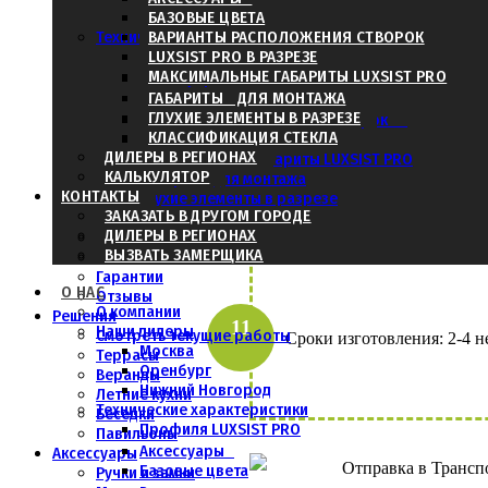
Нижний Новгород
БАЗОВЫЕ ЦВЕТА
Получить итоговую стоимо
Технические характеристики
ВАРИАНТЫ РАСПОЛОЖЕНИЯ СТВОРОК
Профиля LUXSIST PRO
LUXSIST PRO В РАЗРЕЗЕ
МАКСИМАЛЬНЫЕ ГАБАРИТЫ LUXSIST PRO
Аксессуары
Базовые цвета
ГАБАРИТЫ ДЛЯ МОНТАЖА
ГЛУХИЕ ЭЛЕМЕНТЫ В РАЗРЕЗЕ
Варианты расположения створок
КЛАССИФИКАЦИЯ СТЕКЛА
LUXSIST PRO в разрезе
ДИЛЕРЫ В РЕГИОНАХ
Максимальные габариты LUXSIST PRO
КАЛЬКУЛЯТОР
Габариты для монтажа
Произвести предоплату от 50 д
КОНТАКТЫ
Глухие элементы в разрезе
ЗАКАЗАТЬ В ДРУГОМ ГОРОДЕ
Классификация стекла
ДИЛЕРЫ В РЕГИОНАХ
Этапы работы
ВЫЗВАТЬ ЗАМЕРЩИКА
Безопасность
Гарантии
О НАС
Отзывы
О компании
Решения
Наши дилеры
Смотреть текущие работы
Сроки изготовления: 2-4 н
Москва
Террасы
Оренбург
Веранды
Нижний Новгород
Летние кухни
Технические характеристики
Беседки
Профиля LUXSIST PRO
Павильоны
Аксессуары
Аксессуары
Отправка в Трансп
Базовые цвета
Ручки и замки