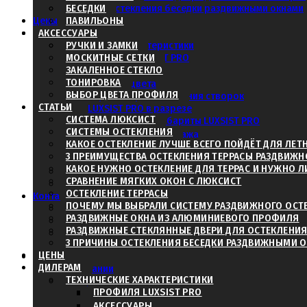
3 причины остекления беседки раздвижными окнами
БЕСЕДКИ
Согласовать чертежи и проект
Цены
ПАВИЛЬОНЫ
Дилерам
АКСЕССУАРЫ
Технические характеристики
РУЧКИ И ЗАМКИ
МОСКИТНЫЕ СЕТКИ
Профиля LUXSIST PRO
ЗАКАЛЕННОЕ СТЕКЛО
Аксессуары
ТОНИРОВКА
Базовые цвета
ВЫБОР ЦВЕТА ПРОФИЛЯ
Варианты расположения створок
Определиться с доставкой:
СТАТЬИ
LUXSIST PRO в разрезе
- Через Транспортную Ко
СИСТЕМА ЛЮКСИСТ
Максимальные габариты LUXSIST PRO
СИСТЕМЫ ОСТЕКЛЕНИЯ
Габариты для монтажа
- Самовывоз из Москвы
КАКОЕ ОСТЕКЛЕНИЕ ЛУЧШЕ ВСЕГО ПОЙДЁТ ДЛЯ ЛЕТ
Глухие элементы в разрезе
3 ПРЕИМУЩЕСТВА ОСТЕКЛЕНИЯ ТЕРРАСЫ РАЗДВИЖ
Классификация стекла
КАКОЕ НУЖНО ОСТЕКЛЕНИЕ ДЛЯ ТЕРРАС И НУЖНО 
Дилеры в регионах
СРАВНЕНИЕ МЯГКИХ ОКОН С ЛЮКСИСТ
Калькулятор
ОСТЕКЛЕНИЕ ТЕРРАСЫ
Контакты
ПОЧЕМУ МЫ ВЫБРАЛИ СИСТЕМУ РАЗДВИЖНОГО ОСТ
Заказать в другом городе
РАЗДВИЖНЫЕ ОКНА ИЗ АЛЮМИНИЕВОГО ПРОФИЛЯ
Получить консультацию и запо
Дилеры в регионах
РАЗДВИЖНЫЕ СТЕКЛЯННЫЕ ДВЕРИ ДЛЯ ОСТЕКЛЕНИЯ
Вызвать замерщика
3 ПРИЧИНЫ ОСТЕКЛЕНИЯ БЕСЕДКИ РАЗДВИЖНЫМИ 
ЦЕНЫ
О нас
ДИЛЕРАМ
О компании
ТЕХНИЧЕСКИЕ ХАРАКТЕРИСТИКИ
Наши дилеры
ПРОФИЛЯ LUXSIST PRO
Москва
Оренбург
АКСЕССУАРЫ