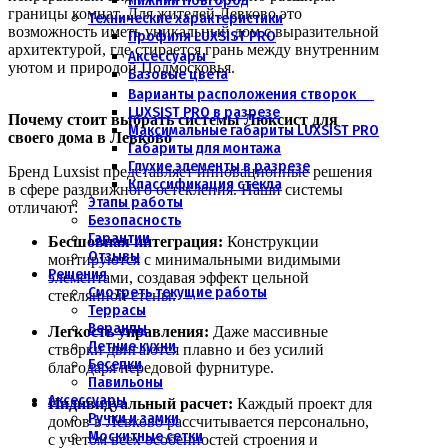
Нижний Новгород
границы комнат. Для жителей Левково это
Технические характеристики
возможность иметь уникальный дом с выразительной
Профиля LUXSIST PRO
архитектурой, где стирается грань между внутренним
Аксессуары
уютом и природой Подмосковья.
Базовые цвета
Варианты расположения створок
LUXSIST PRO в разрезе
Почему стоит выбрать системы Люксист для
Максимальные габариты LUXSIST PRO
своего дома в Левково
Габариты для монтажа
Глухие элементы в разрезе
Бренд Luxsist представляет инновационные решения
Классификация стекла
в сфере раздвижного остекления. Наши системы
Этапы работы
отличают:
Безопасность
Гарантии
Бесшовная интеграция:
Конструкции
Отзывы
монтируются с минимальными видимыми
Решения
элементами, создавая эффект цельной
Смотреть текущие работы
стеклянной стены.
Террасы
Веранды
Легкость управления:
Даже массивные
Летние кухни
створки двигаются плавно и без усилий
Беседки
благодаря передовой фурнитуре.
Павильоны
Аксессуары
Индивидуальный расчет:
Каждый проект для
Ручки и замки
домов в Левково рассчитывается персонально,
Москитные сетки
с учетом всех особенностей строения и