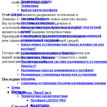
Закаленное стекло
пожеланий владельца.
Тонировка
Выбор цвета профиля
Статьи
Решение установить раздвижное остекление в
Система ЛюкСист
Левково — это инвестиция в новое качество жизни.
Системы остекления
Вы получаете технологичное, надежное и
Какое остекление лучше всего пойдёт для летней
эстетически безупречное пространство, которое
кухни?
меняется вместе с вашими потребностями.
3 преимущества остекления террасы раздвижной
Преобразите свой дом в деревне Левково, создав в
алюминиевой системой
нем гармоничную связь с окружающей средой.
Какое нужно остекление для террас и нужно ли оно
вообще?
Сравнение мягких окон с ЛюкСист
Готовы обсудить проект панорамного остекления для
Остекление террасы
вашей недвижимости в Левково? Свяжитесь с нами
Почему мы выбрали систему раздвижного остеклени
для консультации и расчета.
ЛюкСист?
Раздвижные окна из алюминиевого профиля
Раздвижные стеклянные двери для остекления
веранды
Последние
3 причины остекления беседки раздвижными окнами
Цены
Дилерам
Технические характеристики
Профиля LUXSIST PRO
Аксессуары
Система ЛюкСист