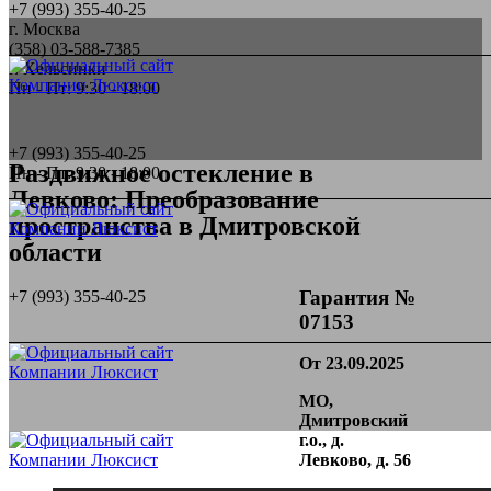
+7 (993) 355-40-25
г. Москва
(358) 03-588-7385
г. Хельсинки
Пн - Пт: 9:30 - 18:00
+7 (993) 355-40-25
Раздвижное остекление в
Пн - Пт: 9:30 - 18:00
Левково: Преобразование
пространства в Дмитровской
области
Гарантия №
+7 (993) 355-40-25
07153
От 23.09.2025
МО,
Дмитровский
г.о., д.
Левково, д. 56