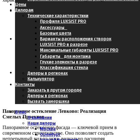
Цены
Дилерам
Устойчивость к нагрузкам:
Алюминиевый
Технические характеристики
профиль выдерживает вес крупных стекол без
Профиля LUXSIST PRO
деформации, обеспечивая безопасность и
Аксессуары
стабильность конструкции.
Базовые цвета
Варианты расположения створок
Стойкость к внешним воздействиям:
LUXSIST PRO в разрезе
Материал не подвержен коррозии, устойчив к
Максимальные габариты LUXSIST PRO
перепадам температур и ультрафиолету, что
обеспечивает долгий срок службы без потери
Габариты для монтажа
внешнего вида.
Глухие элементы в разрезе
Классификация стекла
Эстетическая гибкость:
Профиль может быть
Дилеры в регионах
окрашен в любой цвет по шкале RAL, что
Калькулятор
позволяет идеально интегрировать остекление
Контакты
в архитектурный замысел любого дома в
Заказать в другом городе
Левково.
Дилеры в регионах
Вызвать замерщика
Панорамное остекление Левково: Реализация
О нас
Смелых Проектов
О компании
Наши дилеры
Панорамное остекление фасада — ключевой прием в
Москва
современном строительстве. Оно позволяет создать
Оренбург
непрерывный вид из окна, визуально расширяя