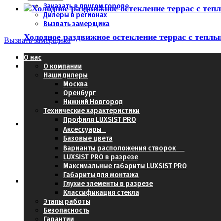
Заказать в другом городе
Дилеры в регионах
Вызвать замерщика
Холодное раздвижное остекление террас с тепл
Вызвать замерщика
О нас
О компании
Наши дилеры
Москва
Оренбург
Почему в Московской области необходимо остек
Нижний Новгород
Технические характеристики
Профиля LUXSIST PRO
Аксессуары
Базовые цвета
Варианты расположения створок
Система безрамного раздвижного остекления
LUXSIST PRO в разрезе
Максимальные габариты LUXSIST PRO
Габариты для монтажа
Глухие элементы в разрезе
Классификация стекла
Этапы работы
Чем себя зарекомендовала Система LuxSist
Безопасность
Гарантии