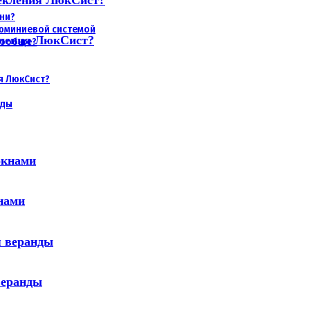
хни?
люминиевой системой
кления ЛюкСист?
 вообще?
я ЛюкСист?
нды
нами
веранды