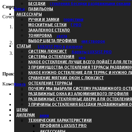
3 причины остекления беседки раздвижными окнами
БЕСЕДКИ
Синергия материалов: Полное преображение дома
Цены
ПАВИЛЬОНЫ
Дилерам
АКСЕССУАРЫ
Сочетание этих двух технологий открывает новые возможност
Технические характеристики
РУЧКИ И ЗАМКИ
МОСКИТНЫЕ СЕТКИ
Профиля LUXSIST PRO
Беспрепятственный переход.
Напольное покрытие из те
ЗАКАЛЕННОЕ СТЕКЛО
Аксессуары
внутреннее пространство гостиной с внешней террасой, 
ТОНИРОВКА
Базовые цвета
ВЫБОР ЦВЕТА ПРОФИЛЯ
Варианты расположения створок
Гармония стиля.
Цвет и фактуру ДПК можно гармонично 
СТАТЬИ
LUXSIST PRO в разрезе
СИСТЕМА ЛЮКСИСТ
Максимальные габариты LUXSIST PRO
Универсальность применения.
Это решение идеально не
СИСТЕМЫ ОСТЕКЛЕНИЯ
Габариты для монтажа
дому. Конструкция позволяет добавить полезную площадь
КАКОЕ ОСТЕКЛЕНИЕ ЛУЧШЕ ВСЕГО ПОЙДЁТ ДЛЯ ЛЕТ
Глухие элементы в разрезе
3 ПРЕИМУЩЕСТВА ОСТЕКЛЕНИЯ ТЕРРАСЫ РАЗДВИЖ
Классификация стекла
КАКОЕ НУЖНО ОСТЕКЛЕНИЕ ДЛЯ ТЕРРАС И НУЖНО 
Дилеры в регионах
Практические шаги к реализации
СРАВНЕНИЕ МЯГКИХ ОКОН С ЛЮКСИСТ
Калькулятор
ОСТЕКЛЕНИЕ ТЕРРАСЫ
Как подойти к обустройству веранды или обустройству террасы
Контакты
ПОЧЕМУ МЫ ВЫБРАЛИ СИСТЕМУ РАЗДВИЖНОГО ОСТ
Заказать в другом городе
РАЗДВИЖНЫЕ ОКНА ИЗ АЛЮМИНИЕВОГО ПРОФИЛЯ
Проектирование.
Инженеры ДПК терраса разработают дет
Дилеры в регионах
РАЗДВИЖНЫЕ СТЕКЛЯННЫЕ ДВЕРИ ДЛЯ ОСТЕКЛЕНИЯ
Вызвать замерщика
3 ПРИЧИНЫ ОСТЕКЛЕНИЯ БЕСЕДКИ РАЗДВИЖНЫМИ 
Монтаж.
Специалисты проведут установку фундамента, 
ЦЕНЫ
учитывающим все особенности проекта остекления от Лю
О нас
ДИЛЕРАМ
О компании
ТЕХНИЧЕСКИЕ ХАРАКТЕРИСТИКИ
Комплексный заказ.
Оптимальным решением является об
Наши дилеры
ПРОФИЛЯ LUXSIST PRO
специфику обоих продуктов. Это гарантирует слаженность
Москва
Оренбург
АКСЕССУАРЫ