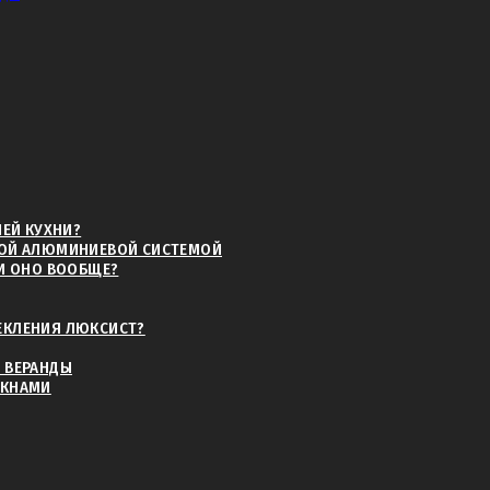
и для планировки.
ррасной доски ДПК можно продолжить внутрь, под раздвижную с
создавая единую площадку.
сочетать с цветом профиля Люксист, добиваясь целостного и п
 только для нового строительства, но и если вы планируете пр
 и радикально изменить внешний облик здания.
НЕЙ КУХНИ?
НОЙ АЛЮМИНИЕВОЙ СИСТЕМОЙ
ЛИ ОНО ВООБЩЕ?
 с использованием этих систем?
ЕКЛЕНИЯ ЛЮКСИСТ?
альный проект, где будут учтены размеры, тип фундамента под 
 ВЕРАНДЫ
ОКНАМИ
подготовят основание и сделают укладку террасной доски ДПК 
ксист.
ращение к нашим компаниям, которые имеют длительный опыт 
 работ и единую ответственность за результат.