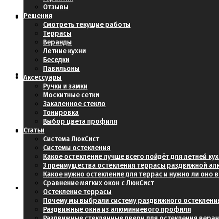
Отзывы
Решения
Смотреть текущие работы
Террасы
Веранды
Технические моменты остекления террасы хол
Летние кухни
Беседки
Павильоны
Аксессуары
Ручки и замки
Москитные сетки
Какую систему раздвижного остекления выбрать
Закаленное стекло
Тонировка
Выбор цвета профиля
Статьи
Система ЛюкСист
Системы остекления
Какое остекление лучше всего пойдёт для летней ку
Какое остекление лучше всего пойдёт для летне
3 преимущества остекления террасы раздвижной а
Какое нужно остекление для террас и нужно ли оно
Сравнение мягких окон с ЛюкСист
Остекление террасы
Почему мы выбрали систему раздвижного остеклени
Раздвижные окна из алюминиевого профиля
3 преимущества остекления террасы раздвижно
Раздвижные стеклянные двери для остекления вера