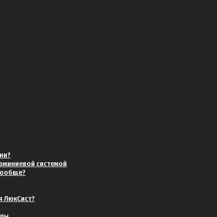
одным раздвижным остеклением
 для остекления террасы, веранды или беседки?
хни?
й кухни?
люминиевой системой
 вообще?
я ЛюкСист?
й алюминиевой системой
нды