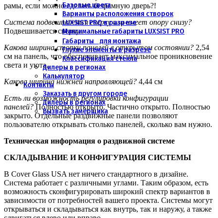
Базовые цвета
рамы, если можно сделать безрамную дверь?!
Варианты расположения створок
LUXSIST PRO в разрезе
Система подвешивается сверху или имеет опору снизу?
Максимальные габариты LUXSIST PRO
Подвешивается сверху.
Габариты для монтажа
Какова ширина стопки панелей в открытом состоянии?
2,54
Глухие элементы в разрезе
см на панель, что обеспечивает максимальное проникновение
Классификация стекла
света и уюта.
Дилеры в регионах
Калькулятор
Какова ширина нижней направляющей?
4,44 см
Контакты
Заказать в другом городе
Есть ли возможность регулировки конфигурации
Дилеры в регионах
панелей?
Полностью открыто. Частично открыто. Полностью
Вызвать замерщика
закрыто. Отдельные раздвижные панели позволяют
пользователю открывать столько панелей, сколько вам нужно.
Техническая информация о раздвижной системе
СКЛАДЫВАНИЕ И КОНФИГУРАЦИЯ СИСТЕМЫ
В Cover Glass USA нет ничего стандартного в дизайне.
Система работает с различными углами. Таким образом, есть
возможность сконфигурировать широкий спектр вариантов в
зависимости от потребностей вашего проекта. Системы могут
открываться и складываться как внутрь, так и наружу, а также
сдвигаться влево или вправо.