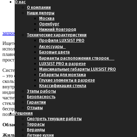
О нас
О компании
Наши дилеры
Москва
Оренбург
Нижний Новгород
запросить презентацию
Технические характеристики
Профиля LUXSIST PRO
Ищете складные стеклянные двери для максимального
Аксессуары
использования пространства в вашем проекте? Хотите создать
Базовые цвета
плавный переход между внутренним и внешним
Варианты расположения створок
пространством?
LUXSIST PRO в разрезе
Максимальные габариты LUXSIST PRO
Система безрамного раздвижного остекления Cover Glass USA
Габариты для монтажа
– это система «открытой концепции», где створки свободно
Глухие элементы в разрезе
скользят и складываются под углом 90˚ сбоку. Открываясь как
Классификация стекла
внутрь, так и наружу, каждая панель системы скользит
Этапы работы
индивидуально влево или вправо, позволяя пользователю
Безопасность
частично или полностью открыть систему. Раздвижные
Гарантии
стеклянные стены Cover Glass USA обеспечивают
Отзывы
беспрепятственный обзор, преображая пространство и
Решения
позволяя жить в более открытой обстановке.
Смотреть текущие работы
Террасы
Области применения
Веранды
Летние кухни
Жилые дома