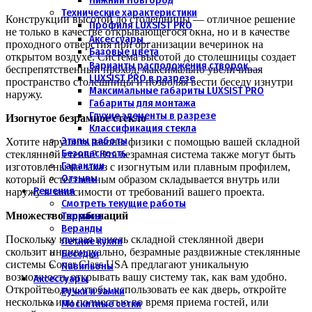
Нижний Новгород
Технические характеристики
Конструкции высотой до столешницы — отличное решение
Профиля LUXSIST PRO
не только в качестве открывающегося окна, но и в качестве
Аксессуары
проходного отверстия при организации вечеринок на
Базовые цвета
открытом воздухе. Система высотой до столешницы создает
Варианты расположения створок
беспрепятственный проход, максимально увеличивая
LUXSIST PRO в разрезе
пространство столешницы и позволяя вести беседу изнутри
Максимальные габариты LUXSIST PRO
наружу.
Габариты для монтажа
Глухие элементы в разрезе
Изогнутое безрамное стекло
Классификация стекла
Этапы работы
Хотите нарушить законы физики с помощью вашей складной
Безопасность
стеклянной стены? Эта безрамная система также могут быть
Гарантии
изготовлены на заказ с изогнутым или плавным профилем,
Отзывы
который естественным образом складывается внутрь или
Решения
наружу в зависимости от требований вашего проекта.
Смотреть текущие работы
Террасы
Множество комбинаций
Веранды
Поскольку каждая панель складной стеклянной двери
Летние кухни
скользит индивидуально, безрамные раздвижные стеклянные
Беседки
системы Cover Glass USA предлагают уникальную
Павильоны
возможность открывать вашу систему так, как вам удобно.
Аксессуары
Откройте одну, чтобы использовать ее как дверь, откройте
Ручки и замки
несколько или полностью во время приема гостей, или
Москитные сетки