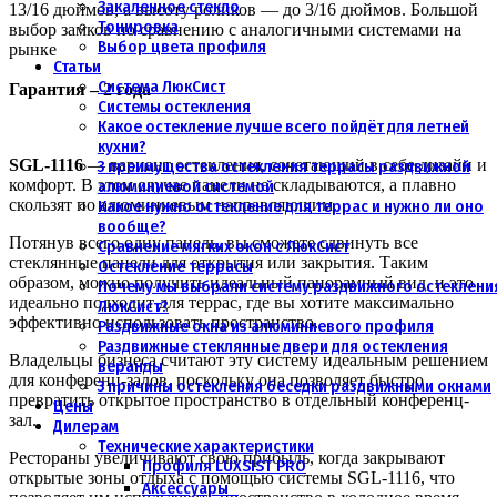
Закаленное стекло
13/16 дюймов, а высоту роликов — до 3/16 дюймов. Большой
Тонировка
выбор замков по сравнению с аналогичными системами на
Выбор цвета профиля
рынке
Статьи
Система ЛюкСист
Гарантия – 2 года
Системы остекления
Какое остекление лучше всего пойдёт для летней
кухни?
SGL-1116
— вариант остекления, сочетающий в себе дизайн и
3 преимущества остекления террасы раздвижной
комфорт. В этом случае панели не складываются, а плавно
алюминиевой системой
скользят по алюминиевым направляющим.
Какое нужно остекление для террас и нужно ли оно
вообще?
Потянув всего одну панель, вы сможете сдвинуть все
Сравнение мягких окон с ЛюкСист
стеклянные панели для открытия или закрытия. Таким
Остекление террасы
образом, можно получить идеальный панорамный вид, и это
Почему мы выбрали систему раздвижного остеклени
идеально подходит для террас, где вы хотите максимально
ЛюкСист?
эффективно использовать пространство.
Раздвижные окна из алюминиевого профиля
Раздвижные стеклянные двери для остекления
Владельцы бизнеса считают эту систему идеальным решением
веранды
для конференц-залов, поскольку она позволяет быстро
3 причины остекления беседки раздвижными окнами
превратить открытое пространство в отдельный конференц-
Цены
зал.
Дилерам
Технические характеристики
Рестораны увеличивают свою прибыль, когда закрывают
Профиля LUXSIST PRO
открытые зоны отдыха с помощью системы SGL-1116, что
Аксессуары