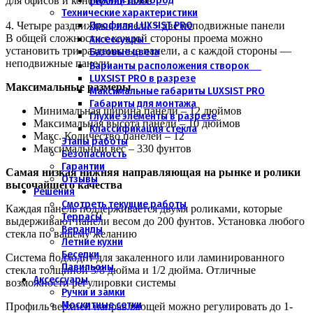
Нижний Новгород
для офисов и конференц-залов
Технические характеристики
Профиля LUXSIST PRO
4. Четыре раздвижные панели + две неподвижные панели
В общей сложности с каждой стороны проема можно
Аксессуары
установить три раздвижные панели, а с каждой стороны —
Базовые цвета
неподвижные панели
Варианты расположения створок
LUXSIST PRO в разрезе
Максимальные размеры
Максимальные габариты LUXSIST PRO
Габариты для монтажа
Минимальная ширина панели – 12 дюймов
Глухие элементы в разрезе
Максимальная высота панели – 10 дюймов
Классификация стекла
Макс. Количество панелей – 12
Этапы работы
Максимальный вес – 330 фунтов
Безопасность
Гарантии
Самая низкая нижняя направляющая на рынке и ролики
Отзывы
высочайшего качества
Решения
Смотреть текущие работы
Каждая панель поддерживается двумя роликами, которые
Террасы
выдерживают панели весом до 200 фунтов. Установка любого
Веранды
стекла по вашему желанию
Летние кухни
Беседки
Система подходит для закаленного или ламинированного
Павильоны
стекла толщиной 3/8 дюйма и 1/2 дюйма. Отличные
Аксессуары
возможности регулировки системы
Ручки и замки
Москитные сетки
Профиль верхней направляющей можно регулировать до 1-