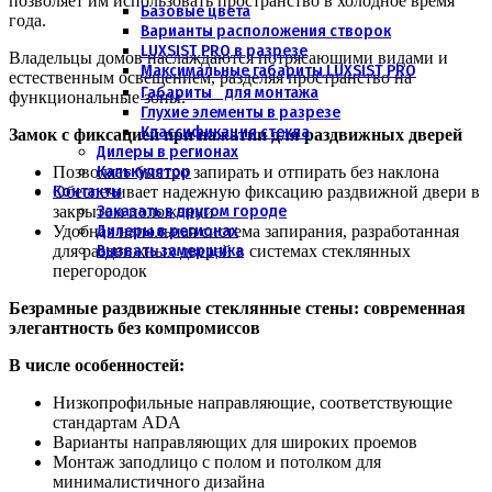
позволяет им использовать пространство в холодное время
Базовые цвета
года.
Варианты расположения створок
LUXSIST PRO в разрезе
Владельцы домов наслаждаются потрясающими видами и
Максимальные габариты LUXSIST PRO
естественным освещением, разделяя пространство на
Габариты для монтажа
функциональные зоны.
Глухие элементы в разрезе
Классификация стекла
Замок с фиксацией при нажатии для раздвижных дверей
Дилеры в регионах
Калькулятор
Позволяет быстро запирать и отпирать без наклона
Контакты
Обеспечивает надежную фиксацию раздвижной двери в
Заказать в другом городе
закрытом положении
Дилеры в регионах
Удобная напольная система запирания, разработанная
Вызвать замерщика
для раздвижных дверей в системах стеклянных
перегородок
Безрамные раздвижные стеклянные стены: современная
элегантность без компромиссов
В числе особенностей:
Низкопрофильные направляющие, соответствующие
стандартам ADA
Варианты направляющих для широких проемов
Монтаж заподлицо с полом и потолком для
минималистичного дизайна