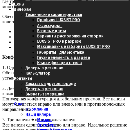
где требуется надежность, плавная работа и масштабируемые
Цены
многопанельные конфигурации.
Дилерам
Технические характеристики
Обеспечивает покрытие больших площадей неограниченным
Профиля LUXSIST PRO
количеством панелей.
Аксессуары
Базовые цвета
Закаленное стекло 3/8 дюйма или 1/2 дюйма
Варианты расположения створок
Минимальная рама только сверху и снизу
LUXSIST PRO в разрезе
Самая незаметная нижняя направляющая на рынке
Максимальные габариты LUXSIST PRO
Изящный и современный дизайн
Габариты для монтажа
Конфигурация системы
Глухие элементы в разрезе
Классификация стекла
1. Одна раздвижная панель + неподвижная панель
Дилеры в регионах
Обе панели могут сдвигаться влево и вправо, если не
Калькулятор
установлен ограничитель.
Контакты
Заказать в другом городе
2. Две раздвижные панели + две неподвижные панели с
Дилеры в регионах
каждой стороны
Вызвать замерщика
Популярная конфигурация для больших проемов. Все панели
О нас
могут сдвигаться вправо или влево, или в противоположных
О компании
направлениях.
Наши дилеры
Москва
3. Три панели + неподвижная панель
Оренбург
Все панели сдвигаются влево или вправо. Идеальное решение