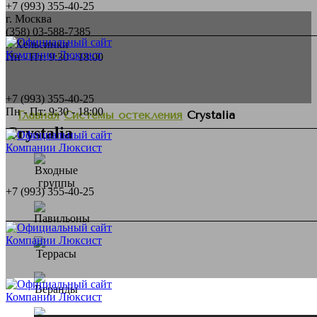
+7 (993) 355-40-25
г. Москва
(358) 03-588-7385
г. Хельсинки
Пн - Пт: 9:30 - 18:00
+7 (993) 355-40-25
Пн - Пт: 9:30 - 18:00
Главная
Системы остекления
Crystalia
Crystalia
+7 (993) 355-40-25