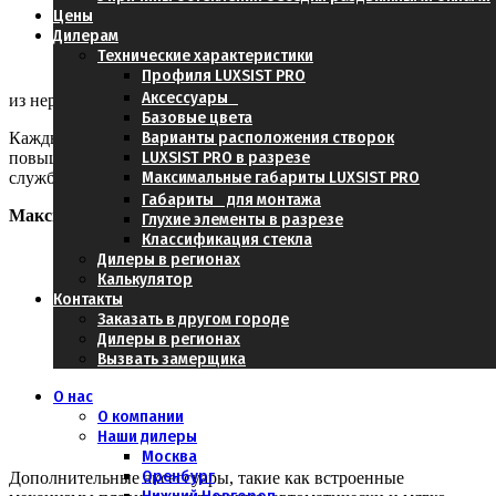
стеклянных
Цены
панелей весом
Дилерам
до 100 кг по
Технические характеристики
прочной
Профиля LUXSIST PRO
направляющей
Аксессуары
из нержавеющей стали.
Базовые цвета
Варианты расположения створок
Каждый блок плавно и бесшумно скользит, что не только
LUXSIST PRO в разрезе
повышает удобство использования, но и продлевает срок
Максимальные габариты LUXSIST PRO
службы всей системы.
Габариты для монтажа
Максимальное удобство использования
Глухие элементы в разрезе
Классификация стекла
Дилеры в регионах
Калькулятор
Контакты
Заказать в другом городе
Дилеры в регионах
Вызвать замерщика
О нас
О компании
Наши дилеры
Москва
Оренбург
Дополнительные аксессуары, такие как встроенные