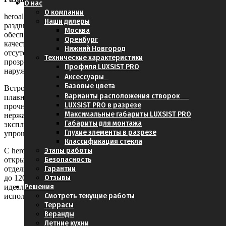
О нас
О компании
heroal S 20 C — это неизолированная цельностеклянная
Наши дилеры
раздвижная дверная система для крытых наружных зон,
Москва
обеспечивающая максимальную гибкость и высочайшее
Оренбург
качество исполнения. Безрамные стеклянные элементы и
Нижний Новгород
отсутствие препятствий в пороге создают элегантный,
Технические характеристики
прозрачный внешний вид с беспрепятственным обзором
Профиля LUXSIST PRO
наружной территории.
Аксессуары
Базовые цвета
Встроенные механизмы плавного закрывания позволяют
Варианты расположения створок
плавно и безопасно открывать и закрывать створки, а
LUXSIST PRO в разрезе
прочные направляющие и держатели створок из
Максимальные габариты LUXSIST PRO
нержавеющей стали обеспечивают длительную и комфортную
Габариты для монтажа
эксплуатацию. Встроенная система отвода воды также
Глухие элементы в разрезе
упрощает чистку и обслуживание.
Классификация стекла
Этапы работы
С heroal S 20 C можно реализовать различные типы
Безопасность
открывания и большие площади до 14 400 x 2500 мм. До пяти
Гарантии
отдельных стеклянных элементов могут иметь ширину от 60
Отзывы
до 1200 мм и весить до 100 кг. Раздвижная стеклянная стена
Решения
идеально сочетается с системой крыш heroal OR, но может
Смотреть текущие работы
использоваться и для других целей.
Террасы
Веранды
Летние кухни