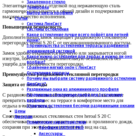
Закаленное стекло
Элегантная крышка с отделкой под нержавеющую сталь
Тонировка
гармонично вписывается в общий дизайн и подчеркивает
Выбор цвета профиля
высокое качество исполнения.
Статьи
Система ЛюкСист
Повышенная безопасность
Системы остекления
Какое остекление лучше всего пойдёт для летней
Дополнительный замок защищает раздвижную стеклянную
кухни?
перегородку heroal S 20 C от несанкционированного доступа.
3 преимущества остекления террасы раздвижной
алюминиевой системой
Замок удобно открывается вручную или закрывается ногой
Какое нужно остекление для террас и нужно ли оно
изнутри, обеспечивая дополнительную безопасность без
вообще?
ущерба для прозрачности перегородки.
Сравнение мягких окон с ЛюкСист
Остекление террасы
Преимущества раздвижной стеклянной перегородки
Почему мы выбрали систему раздвижного остеклени
ЛюкСист?
Защита от непогоды
Раздвижные окна из алюминиевого профиля
Раздвижные стеклянные двери для остекления
С раздвижной стеклянной перегородкой heroal вы можете
веранды
превратить свой навес на террасе в комфортное место для
3 причины остекления беседки раздвижными окнами
отдыха в любую погоду.
Цены
Система раздвижных стеклянных стен heroal S 20 C
Дилерам
обеспечивает надежную защиту от ветра и проливного дождя,
Технические характеристики
сохраняя при этом беспрепятственный вид на сад.
Профиля LUXSIST PRO
Аксессуары