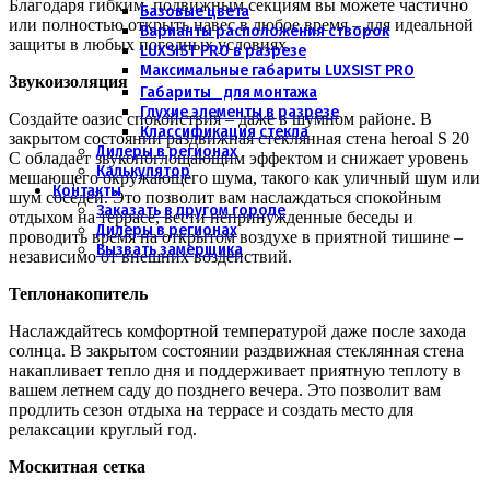
Благодаря гибким, подвижным секциям вы можете частично
Базовые цвета
или полностью открыть навес в любое время – для идеальной
Варианты расположения створок
защиты в любых погодных условиях.
LUXSIST PRO в разрезе
Максимальные габариты LUXSIST PRO
Звукоизоляция
Габариты для монтажа
Глухие элементы в разрезе
Создайте оазис спокойствия – даже в шумном районе. В
Классификация стекла
закрытом состоянии раздвижная стеклянная стена heroal S 20
Дилеры в регионах
C обладает звукопоглощающим эффектом и снижает уровень
Калькулятор
мешающего окружающего шума, такого как уличный шум или
Контакты
шум соседей. Это позволит вам наслаждаться спокойным
Заказать в другом городе
отдыхом на террасе, вести непринужденные беседы и
Дилеры в регионах
проводить время на открытом воздухе в приятной тишине –
Вызвать замерщика
независимо от внешних воздействий.
Теплонакопитель
Наслаждайтесь комфортной температурой даже после захода
солнца. В закрытом состоянии раздвижная стеклянная стена
накапливает тепло дня и поддерживает приятную теплоту в
вашем летнем саду до позднего вечера. Это позволит вам
продлить сезон отдыха на террасе и создать место для
релаксации круглый год.
Москитная сетка