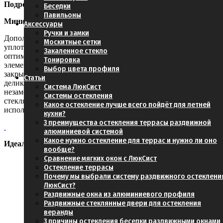
Подробнее о наиболее важных особенностях
Беседки
Павильоны
Минимальные сквозняки
Аксессуары
Ручки и замки
Дополнительные аксессуары, такие как прозрачные
Москитные сетки
уплотнительные ленты, эффективно уменьшают сквозняки и
Закаленное стекло
оптимально герметизируют зазоры между стеклянными
Тонировка
элементами. Они обеспечивают приятный микроклимат в
Выбор цвета профиля
закрытом состоянии, не ухудшая обзор. Благодаря своей
Статьи
деликатной, устойчивой к УФ-излучению версии, они
Система ЛюкСист
незаметно вписываются в безрамную систему раздвижных
Системы остекления
стеклянных стен и идеально подходят для постоянного
Какое остекление лучше всего пойдёт для летней
использования на открытом воздухе.
кухни?
3 преимущества остекления террасы раздвижной
алюминиевой системой
Какое нужно остекление для террас и нужно ли оно
Идеальные ходовые характеристики
вообще?
Сравнение мягких окон с ЛюкСист
Точно
Остекление террасы
регулируемые
Почему мы выбрали систему раздвижного остеклени
каретки
ЛюкСист?
гарантируют
Раздвижные окна из алюминиевого профиля
плавное, без
Раздвижные стеклянные двери для остекления
рывков,
веранды
перемещение
3 причины остекления беседки раздвижными окнами