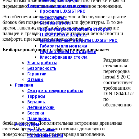
Нижний Новгород
механизмы плавного закрывания, автоматически и мягко
Технические характеристики
перемещают стеклянные панели в конечное положение.
Профиля LUXSIST PRO
Это обеспечивает контролируемое и бесшумное закрытие
Аксессуары
блоков без повреждения стекла или фурнитуры. В то же
Базовые цвета
время, гашение колебаний предотвращает защемление
Варианты расположения створок
пальцев и травмы – для дополнительной безопасности и
LUXSIST PRO в разрезе
комфорта при каждом использовании.
Максимальные габариты LUXSIST PRO
Габариты для монтажа
Безбарьерный порог с эффективным дренажем
Глухие элементы в разрезе
Классификация стекла
Раздвижная
Этапы работы
стеклянная
Безопасность
перегородка
Гарантии
heroal S 20 C
Отзывы
соответствует
Решения
требованиям
Смотреть текущие работы
DIN 18040-1/2
Террасы
по
Веранды
обеспечению
Летние кухни
Беседки
Павильоны
безбарьерности. Дополнительная встроенная дренажная
Аксессуары
система heroal DS надежно отводит дождевую и
Ручки и замки
поверхностную воду, предотвращая затопление.
Москитные сетки