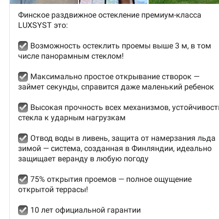
Финское раздвижное остекление премиум-класса
LUXSYST это:
️
Возможность остеклить проемы выше 3 м, в том
числе панорамным стеклом!
️
Максимально простое открывание створок —
займет секунды, справится даже маленький ребенок
️
Высокая прочность всех механизмов, устойчивост
стекла к ударным нагрузкам
️
Отвод воды в ливень, защита от намерзания льда
зимой — система, созданная в Финляндии, идеально
защищает веранду в любую погоду
️
75% открытия проемов — полное ощущение
открытой террасы!
️
10 лет официальной гарантии