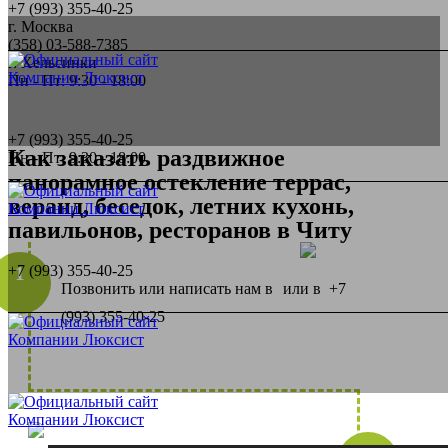
+7 (993) 355-40-25
г. Москва
(358) 03-588-7385
г. Хельсинки
Пн - Пт: 9:30 - 18:00
+7 (993) 355-40-25
Как заказать раздвижное
Пн - Пт: 9:30 - 18:00
панорамное остекление террас,
веранд, беседок, летних кухонь,
павильонов, ресторанов в
Читу
+7 (993) 355-40-25
Позвонить или написать нам в
или в
+7
(993) 355-40-25