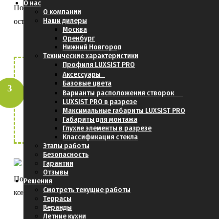
О нас
Получить от нас консультацию по
О компании
Наши дилеры
остеклению
Москва
Оренбург
Нижний Новгород
Технические характеристики
Профиля LUXSIST PRO
Аксессуары
Прислать фотографии и
Базовые цвета
Варианты расположения створок
размеры Вашей террасы. Отправить их
LUXSIST PRO в разрезе
можно
здесь
Максимальные габариты LUXSIST PRO
Габариты для монтажа
Глухие элементы в разрезе
Классификация стекла
Этапы работы
Безопасность
Гарантии
Отзывы
Получить расчёт стоимости проекта и
Решения
Смотреть текущие работы
конструкций
Террасы
Веранды
Летние кухни