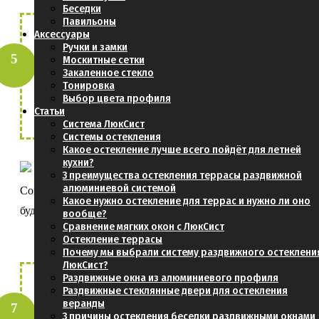
Беседки
Павильоны
Аксессуары
Для продвинутых, получить
Ручки и замки
Москитные сетки
стоимость профиля и комплектующих (без
Закаленное стекло
Тонировка
стекла)
Выбор цвета профиля
Статьи
Система ЛюкСист
Системы остекления
Какое остекление лучше всего пойдёт для летней
кухни?
3 преимущества остекления террасы раздвижной
алюминиевой системой
Согласовать чертежи и проект Вашей
Какое нужно остекление для террас и нужно ли оно
будущей террасы
вообще?
Сравнение мягких окон с ЛюкСист
Остекление террасы
Почему мы выбрали систему раздвижного остеклени
ЛюкСист?
Раздвижные окна из алюминиевого профиля
Раздвижные стеклянные двери для остекления
Определиться с доставкой:
веранды
- Через Транспортную Компанию (ТК)
3 причины остекления беседки раздвижными окнами