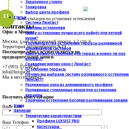
Закаленное стекло
Тонировка
Выбор цвета профиля
Статьи
Консультация по установке остекления
Система ЛюкСист
Контакты
Системы остекления
Офис в Москве
Какое остекление лучше всего пойдёт для летней
кухни?
Москва, 1-ый Нагатинский проезд, д.2 стр. 6
3 преимущества остекления террасы раздвижной
Территория автокомбината №19
алюминиевой системой
Посещение офиса осуществляется по
Какое нужно остекление для террас и нужно ли оно
предварительной записи
вообще?
Сравнение мягких окон с ЛюкСист
+7 (993) 355-40-25
Остекление террасы
info@luxsist.ru
Почему мы выбрали систему раздвижного остеклени
Мы в мессенджерах
ЛюкСист?
Раздвижные окна из алюминиевого профиля
Раздвижные стеклянные двери для остекления
веранды
Получить консультацию
3 причины остекления беседки раздвижными окнами
Цены
Ваше имя
Дилерам
Технические характеристики
Профиля LUXSIST PRO
Ваш Телефон
Аксессуары