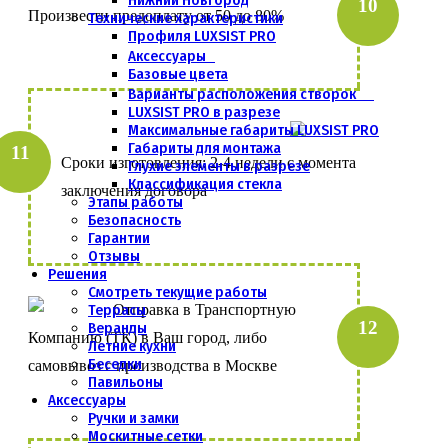
Нижний Новгород
Произвести предоплату от 50 до 80%
Технические характеристики
Профиля LUXSIST PRO
Аксессуары
Базовые цвета
Варианты расположения створок
LUXSIST PRO в разрезе
Максимальные габариты LUXSIST PRO
Габариты для монтажа
Сроки изготовления: 2-4 недели с момента
Глухие элементы в разрезе
Классификация стекла
заключения договора
Этапы работы
Безопасность
Гарантии
Отзывы
Решения
Смотреть текущие работы
Террасы
Отправка в Транспортную
Веранды
Компанию (ТК) в Ваш город, либо
Летние кухни
Беседки
самовывоз с производства в Москве
Павильоны
Аксессуары
Ручки и замки
Москитные сетки