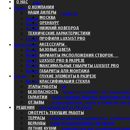
О НАС
Отзывы
О КОМПАНИИ
Решения
НАШИ ДИЛЕРЫ
Смотреть текущие работы
Прислать фотографии и р
МОСКВА
Террасы
ОРЕНБУРГ
Веранды
НИЖНИЙ НОВГОРОД
Летние кухни
ТЕХНИЧЕСКИЕ ХАРАКТЕРИСТИКИ
Беседки
ПРОФИЛЯ LUXSIST PRO
Павильоны
АКСЕССУАРЫ
Аксессуары
БАЗОВЫЕ ЦВЕТА
Ручки и замки
Москитные сетки
ВАРИАНТЫ РАСПОЛОЖЕНИЯ СТВОРОК
Получить расчёт стоимости пр
Закаленное стекло
LUXSIST PRO В РАЗРЕЗЕ
Тонировка
МАКСИМАЛЬНЫЕ ГАБАРИТЫ LUXSIST PRO
Выбор цвета профиля
ГАБАРИТЫ ДЛЯ МОНТАЖА
Статьи
ГЛУХИЕ ЭЛЕМЕНТЫ В РАЗРЕЗЕ
Система ЛюкСист
КЛАССИФИКАЦИЯ СТЕКЛА
Системы остекления
ЭТАПЫ РАБОТЫ
Какое остекление лучше всего пойдёт для летней ку
БЕЗОПАСНОСТЬ
Для продвинутых, получит
3 преимущества остекления террасы раздвижной а
ГАРАНТИИ
Какое нужно остекление для террас и нужно ли оно
ОТЗЫВЫ
РЕШЕНИЯ
Сравнение мягких окон с ЛюкСист
Остекление террасы
СМОТРЕТЬ ТЕКУЩИЕ РАБОТЫ
Почему мы выбрали систему раздвижного остеклени
ТЕРРАСЫ
Раздвижные окна из алюминиевого профиля
ВЕРАНДЫ
Раздвижные стеклянные двери для остекления вера
ЛЕТНИЕ КУХНИ