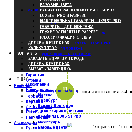
Нижний Новгород
БАЗОВЫЕ ЦВЕТА
Получить итоговую стоимо
Технические характеристики
ВАРИАНТЫ РАСПОЛОЖЕНИЯ СТВОРОК
Профиля LUXSIST PRO
LUXSIST PRO В РАЗРЕЗЕ
МАКСИМАЛЬНЫЕ ГАБАРИТЫ LUXSIST PRO
Аксессуары
Базовые цвета
ГАБАРИТЫ ДЛЯ МОНТАЖА
ГЛУХИЕ ЭЛЕМЕНТЫ В РАЗРЕЗЕ
Варианты расположения створок
КЛАССИФИКАЦИЯ СТЕКЛА
LUXSIST PRO в разрезе
ДИЛЕРЫ В РЕГИОНАХ
Максимальные габариты LUXSIST PRO
КАЛЬКУЛЯТОР
Габариты для монтажа
Произвести предоплату от 50 д
КОНТАКТЫ
Глухие элементы в разрезе
ЗАКАЗАТЬ В ДРУГОМ ГОРОДЕ
Классификация стекла
ДИЛЕРЫ В РЕГИОНАХ
Этапы работы
ВЫЗВАТЬ ЗАМЕРЩИКА
Безопасность
Гарантии
О НАС
Отзывы
О компании
Решения
Наши дилеры
Смотреть текущие работы
Сроки изготовления: 2-4 н
Москва
Террасы
Оренбург
Веранды
Нижний Новгород
Летние кухни
Технические характеристики
Беседки
Профиля LUXSIST PRO
Павильоны
Аксессуары
Аксессуары
Отправка в Трансп
Базовые цвета
Ручки и замки