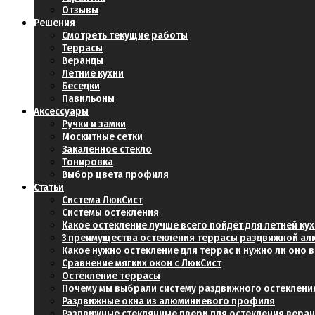
Отзывы
Решения
Смотреть текущие работы
Террасы
Веранды
Летние кухни
Беседки
Павильоны
Аксессуары
Ручки и замки
Москитные сетки
Закаленное стекло
Тонировка
Выбор цвета профиля
Статьи
Система ЛюкСист
Системы остекления
Какое остекление лучше всего пойдёт для летней ку
3 преимущества остекления террасы раздвижной а
Какое нужно остекление для террас и нужно ли оно
Сравнение мягких окон с ЛюкСист
Остекление террасы
Почему мы выбрали систему раздвижного остеклени
Раздвижные окна из алюминиевого профиля
Раздвижные стеклянные двери для остекления вера