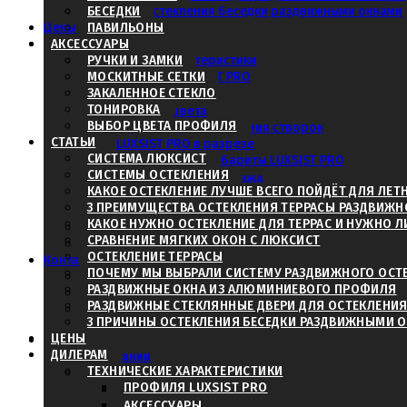
3 причины остекления беседки раздвижными окнами
БЕСЕДКИ
Согласовать чертежи и проект
Цены
ПАВИЛЬОНЫ
Дилерам
АКСЕССУАРЫ
Технические характеристики
РУЧКИ И ЗАМКИ
МОСКИТНЫЕ СЕТКИ
Профиля LUXSIST PRO
ЗАКАЛЕННОЕ СТЕКЛО
Аксессуары
ТОНИРОВКА
Базовые цвета
ВЫБОР ЦВЕТА ПРОФИЛЯ
Варианты расположения створок
Определиться с доставкой:
СТАТЬИ
LUXSIST PRO в разрезе
- Через Транспортную Ко
СИСТЕМА ЛЮКСИСТ
Максимальные габариты LUXSIST PRO
СИСТЕМЫ ОСТЕКЛЕНИЯ
Габариты для монтажа
- Самовывоз из Москвы
КАКОЕ ОСТЕКЛЕНИЕ ЛУЧШЕ ВСЕГО ПОЙДЁТ ДЛЯ ЛЕТ
Глухие элементы в разрезе
3 ПРЕИМУЩЕСТВА ОСТЕКЛЕНИЯ ТЕРРАСЫ РАЗДВИЖ
Классификация стекла
КАКОЕ НУЖНО ОСТЕКЛЕНИЕ ДЛЯ ТЕРРАС И НУЖНО 
Дилеры в регионах
СРАВНЕНИЕ МЯГКИХ ОКОН С ЛЮКСИСТ
Калькулятор
ОСТЕКЛЕНИЕ ТЕРРАСЫ
Контакты
ПОЧЕМУ МЫ ВЫБРАЛИ СИСТЕМУ РАЗДВИЖНОГО ОСТ
Заказать в другом городе
РАЗДВИЖНЫЕ ОКНА ИЗ АЛЮМИНИЕВОГО ПРОФИЛЯ
Получить консультацию и запо
Дилеры в регионах
РАЗДВИЖНЫЕ СТЕКЛЯННЫЕ ДВЕРИ ДЛЯ ОСТЕКЛЕНИЯ
Вызвать замерщика
3 ПРИЧИНЫ ОСТЕКЛЕНИЯ БЕСЕДКИ РАЗДВИЖНЫМИ 
ЦЕНЫ
О нас
ДИЛЕРАМ
О компании
ТЕХНИЧЕСКИЕ ХАРАКТЕРИСТИКИ
Наши дилеры
ПРОФИЛЯ LUXSIST PRO
Москва
Оренбург
АКСЕССУАРЫ