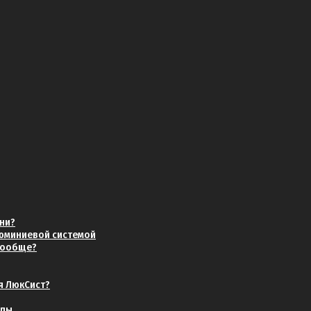
хни?
люминиевой системой
 вообще?
я ЛюкСист?
нды