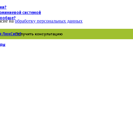
хни?
люминиевой системой
 вообще?
асие на
обработку персональных данных
я ЛюкСист?
нды
огии в России