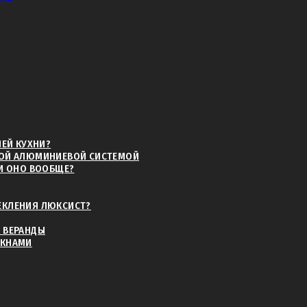
 Вашей будущей террасы
мпанию (ТК)
НЕЙ КУХНИ?
НОЙ АЛЮМИНИЕВОЙ СИСТЕМОЙ
ЛИ ОНО ВООБЩЕ?
ЕКЛЕНИЯ ЛЮКСИСТ?
лнить замерный лист
 ВЕРАНДЫ
ОКНАМИ