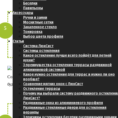
Беседки
Павильоны
Аксессуары
Ручки и замки
Москитные сетки
Для продвинутых, получить
Закаленное стекло
стоимость профиля и комплектующих (без
Тонировка
Выбор цвета профиля
стекла)
Статьи
Система ЛюкСист
Системы остекления
Какое остекление лучше всего пойдёт для летней
кухни?
3 преимущества остекления террасы раздвижной
алюминиевой системой
Какое нужно остекление для террас и нужно ли оно
Согласовать чертежи и проект Вашей
вообще?
Сравнение мягких окон с ЛюкСист
будущей террасы
Остекление террасы
Почему мы выбрали систему раздвижного остеклени
ЛюкСист?
Раздвижные окна из алюминиевого профиля
Раздвижные стеклянные двери для остекления
веранды
Определиться с доставкой:
3 причины остекления беседки раздвижными окнами