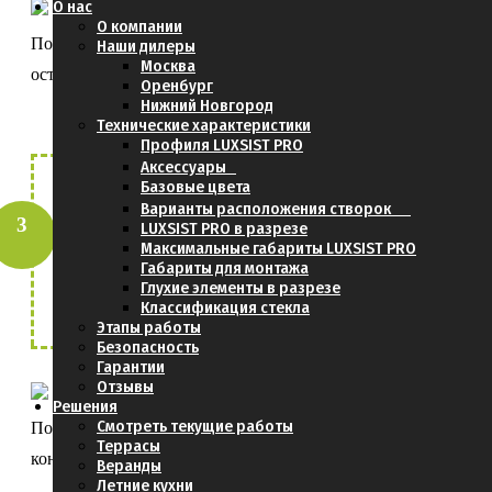
О нас
О компании
Получить от нас консультацию по
Наши дилеры
Москва
остеклению
Оренбург
Нижний Новгород
Технические характеристики
Профиля LUXSIST PRO
Аксессуары
Базовые цвета
Прислать фотографии и
Варианты расположения створок
LUXSIST PRO в разрезе
размеры Вашей террасы. Отправить их
Максимальные габариты LUXSIST PRO
можно
здесь
Габариты для монтажа
Глухие элементы в разрезе
Классификация стекла
Этапы работы
Безопасность
Гарантии
Отзывы
Решения
Смотреть текущие работы
Получить расчёт стоимости проекта и
Террасы
конструкций
Веранды
Летние кухни