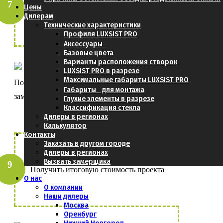
Цены
- Через Транспортную Компанию (ТК)
Дилерам
- Самовывоз из Москвы
Технические характеристики
Профиля LUXSIST PRO
Аксессуары
Базовые цвета
Варианты расположения створок
LUXSIST PRO в разрезе
Максимальные габариты LUXSIST PRO
Получить консультацию и заполнить
Габариты для монтажа
замерный лист
Глухие элементы в разрезе
Классификация стекла
Дилеры в регионах
Калькулятор
Контакты
Заказать в другом городе
Дилеры в регионах
Вызвать замерщика
Получить итоговую стоимость проекта
О нас
О компании
Наши дилеры
Москва
Оренбург