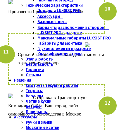
Нижний Новгород
Технические характеристики
Профиля LUXSIST PRO
Произвести предоплату от 50 до 80%
Аксессуары
Базовые цвета
Варианты расположения створок
LUXSIST PRO в разрезе
Максимальные габариты LUXSIST PRO
Габариты для монтажа
Глухие элементы в разрезе
Классификация стекла
Сроки изготовления: 2-4 недели с момента
Этапы работы
заключения договора
Безопасность
Гарантии
Отзывы
Решения
Смотреть текущие работы
Террасы
Веранды
Отправка в Транспортную
Летние кухни
Компанию (ТК) в Ваш город, либо
Беседки
Павильоны
самовывоз с производства в Москве
Аксессуары
Ручки и замки
Москитные сетки