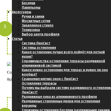
Беседки
Павильоны
Аксессуары
Ручки и замки
Москитные сетки
Для продвинутых, получить
Закаленное стекло
стоимость профиля и комплектующих (без
Тонировка
Выбор цвета профиля
стекла)
Статьи
Система ЛюкСист
Системы остекления
Какое остекление лучше всего пойдёт для летней
кухни?
3 преимущества остекления террасы раздвижной
алюминиевой системой
Какое нужно остекление для террас и нужно ли оно
Согласовать чертежи и проект Вашей
вообще?
Сравнение мягких окон с ЛюкСист
будущей террасы
Остекление террасы
Почему мы выбрали систему раздвижного остеклени
ЛюкСист?
Раздвижные окна из алюминиевого профиля
Раздвижные стеклянные двери для остекления
веранды
Определиться с доставкой:
3 причины остекления беседки раздвижными окнами