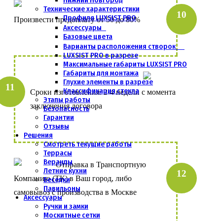
Нижний Новгород
Технические характеристики
Профиля LUXSIST PRO
Произвести предоплату от 50 до 80%
Аксессуары
Базовые цвета
Варианты расположения створок
LUXSIST PRO в разрезе
Максимальные габариты LUXSIST PRO
Габариты для монтажа
Глухие элементы в разрезе
Классификация стекла
Сроки изготовления: 2-4 недели с момента
Этапы работы
заключения договора
Безопасность
Гарантии
Отзывы
Решения
Смотреть текущие работы
Террасы
Веранды
Отправка в Транспортную
Летние кухни
Компанию (ТК) в Ваш город, либо
Беседки
Павильоны
самовывоз с производства в Москве
Аксессуары
Ручки и замки
Москитные сетки