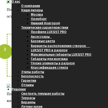
О нас
О компании
Получить от нас консультацию по
Наши дилеры
Москва
остеклению
Оренбург
Нижний Новгород
Технические характеристики
Профиля LUXSIST PRO
Аксессуары
Базовые цвета
Прислать фотографии и
Варианты расположения створок
LUXSIST PRO в разрезе
размеры Вашей террасы. Отправить их
Максимальные габариты LUXSIST PRO
можно
здесь
Габариты для монтажа
Глухие элементы в разрезе
Классификация стекла
Этапы работы
Безопасность
Гарантии
Отзывы
Решения
Смотреть текущие работы
Получить расчёт стоимости проекта и
Террасы
конструкций
Веранды
Летние кухни