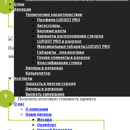
Цены
- Через Транспортную Компанию (ТК)
Дилерам
- Самовывоз из Москвы
Технические характеристики
Профиля LUXSIST PRO
Аксессуары
Базовые цвета
Варианты расположения створок
LUXSIST PRO в разрезе
Максимальные габариты LUXSIST PRO
Получить консультацию и заполнить
Габариты для монтажа
замерный лист
Глухие элементы в разрезе
Классификация стекла
Дилеры в регионах
Калькулятор
Контакты
Заказать в другом городе
Дилеры в регионах
Вызвать замерщика
Получить итоговую стоимость проекта
О нас
О компании
Наши дилеры
Москва
Оренбург