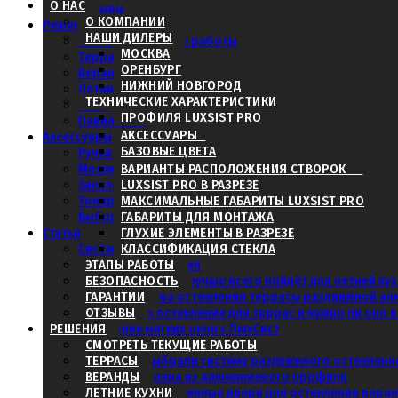
О НАС
Отзывы
О КОМПАНИИ
Решения
НАШИ ДИЛЕРЫ
Смотреть текущие работы
Прислать фотографии и р
МОСКВА
Террасы
ОРЕНБУРГ
Веранды
НИЖНИЙ НОВГОРОД
Летние кухни
ТЕХНИЧЕСКИЕ ХАРАКТЕРИСТИКИ
Беседки
ПРОФИЛЯ LUXSIST PRO
Павильоны
АКСЕССУАРЫ
Аксессуары
БАЗОВЫЕ ЦВЕТА
Ручки и замки
Москитные сетки
ВАРИАНТЫ РАСПОЛОЖЕНИЯ СТВОРОК
Получить расчёт стоимости пр
Закаленное стекло
LUXSIST PRO В РАЗРЕЗЕ
Тонировка
МАКСИМАЛЬНЫЕ ГАБАРИТЫ LUXSIST PRO
Выбор цвета профиля
ГАБАРИТЫ ДЛЯ МОНТАЖА
Статьи
ГЛУХИЕ ЭЛЕМЕНТЫ В РАЗРЕЗЕ
Система ЛюкСист
КЛАССИФИКАЦИЯ СТЕКЛА
Системы остекления
ЭТАПЫ РАБОТЫ
Какое остекление лучше всего пойдёт для летней ку
БЕЗОПАСНОСТЬ
Для продвинутых, получит
3 преимущества остекления террасы раздвижной а
ГАРАНТИИ
Какое нужно остекление для террас и нужно ли оно
ОТЗЫВЫ
РЕШЕНИЯ
Сравнение мягких окон с ЛюкСист
Остекление террасы
СМОТРЕТЬ ТЕКУЩИЕ РАБОТЫ
Почему мы выбрали систему раздвижного остеклени
ТЕРРАСЫ
Раздвижные окна из алюминиевого профиля
ВЕРАНДЫ
Раздвижные стеклянные двери для остекления вера
ЛЕТНИЕ КУХНИ