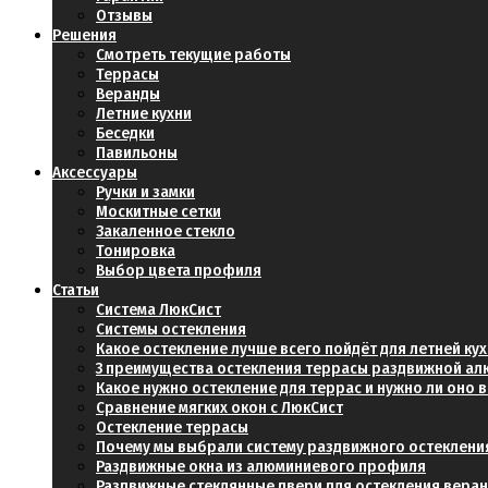
Отзывы
Решения
Смотреть текущие работы
Террасы
Веранды
Летние кухни
Беседки
Павильоны
Аксессуары
Ручки и замки
Москитные сетки
Закаленное стекло
Тонировка
Выбор цвета профиля
Статьи
Система ЛюкСист
Системы остекления
Какое остекление лучше всего пойдёт для летней ку
3 преимущества остекления террасы раздвижной а
Какое нужно остекление для террас и нужно ли оно
Сравнение мягких окон с ЛюкСист
Остекление террасы
Почему мы выбрали систему раздвижного остеклени
Раздвижные окна из алюминиевого профиля
Раздвижные стеклянные двери для остекления вера