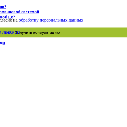
хни?
люминиевой системой
 вообще?
гласие на
обработку персональных данных
я ЛюкСист?
нды
огии в России