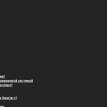
хни?
люминиевой системой
 вообще?
я ЛюкСист?
нды