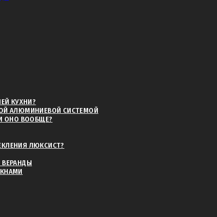
 Вашей будущей террасы
мпанию (ТК)
НЕЙ КУХНИ?
НОЙ АЛЮМИНИЕВОЙ СИСТЕМОЙ
ЛИ ОНО ВООБЩЕ?
ЕКЛЕНИЯ ЛЮКСИСТ?
лнить замерный лист
 ВЕРАНДЫ
ОКНАМИ