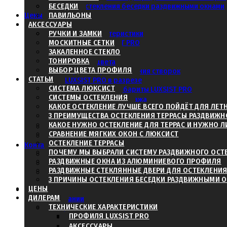
3 причины остекления беседки раздвижными окнами
БЕСЕДКИ
Согласовать чертежи и проект
Цены
ПАВИЛЬОНЫ
Дилерам
АКСЕССУАРЫ
Технические характеристики
РУЧКИ И ЗАМКИ
МОСКИТНЫЕ СЕТКИ
Профиля LUXSIST PRO
ЗАКАЛЕННОЕ СТЕКЛО
Аксессуары
ТОНИРОВКА
Базовые цвета
ВЫБОР ЦВЕТА ПРОФИЛЯ
Варианты расположения створок
Определиться с доставкой:
СТАТЬИ
LUXSIST PRO в разрезе
- Через Транспортную Ко
СИСТЕМА ЛЮКСИСТ
Максимальные габариты LUXSIST PRO
СИСТЕМЫ ОСТЕКЛЕНИЯ
Габариты для монтажа
- Самовывоз из Москвы
КАКОЕ ОСТЕКЛЕНИЕ ЛУЧШЕ ВСЕГО ПОЙДЁТ ДЛЯ ЛЕТ
Глухие элементы в разрезе
3 ПРЕИМУЩЕСТВА ОСТЕКЛЕНИЯ ТЕРРАСЫ РАЗДВИЖ
Классификация стекла
КАКОЕ НУЖНО ОСТЕКЛЕНИЕ ДЛЯ ТЕРРАС И НУЖНО 
Дилеры в регионах
СРАВНЕНИЕ МЯГКИХ ОКОН С ЛЮКСИСТ
Калькулятор
ОСТЕКЛЕНИЕ ТЕРРАСЫ
Контакты
ПОЧЕМУ МЫ ВЫБРАЛИ СИСТЕМУ РАЗДВИЖНОГО ОСТ
Заказать в другом городе
РАЗДВИЖНЫЕ ОКНА ИЗ АЛЮМИНИЕВОГО ПРОФИЛЯ
Получить консультацию и запо
Дилеры в регионах
РАЗДВИЖНЫЕ СТЕКЛЯННЫЕ ДВЕРИ ДЛЯ ОСТЕКЛЕНИЯ
Вызвать замерщика
3 ПРИЧИНЫ ОСТЕКЛЕНИЯ БЕСЕДКИ РАЗДВИЖНЫМИ 
ЦЕНЫ
О нас
ДИЛЕРАМ
О компании
ТЕХНИЧЕСКИЕ ХАРАКТЕРИСТИКИ
Наши дилеры
ПРОФИЛЯ LUXSIST PRO
Москва
Оренбург
АКСЕССУАРЫ